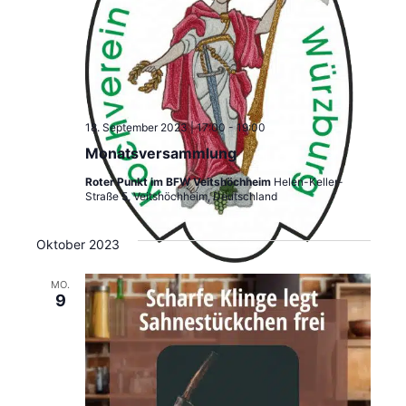
18. September 2023 | 17:00
-
19:00
Monatsversammlung
Roter Punkt im BFW Veitshöchheim
Helen-Keller-
Straße 5, Veitshöchheim, Deutschland
Oktober 2023
MO.
9