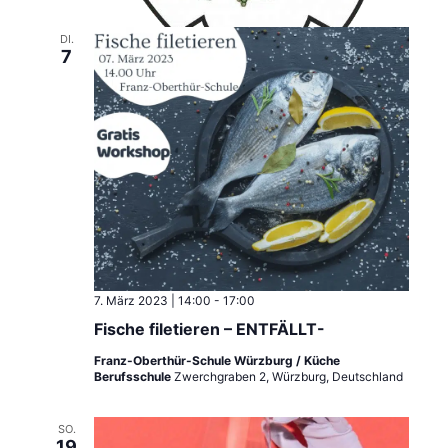
v
DI.
7
i
g
a
t
i
o
n
7. März 2023 | 14:00
-
17:00
Fische filetieren – ENTFÄLLT-
Franz-Oberthür-Schule Würzburg / Küche
Berufsschule
Zwerchgraben 2, Würzburg, Deutschland
SO.
19