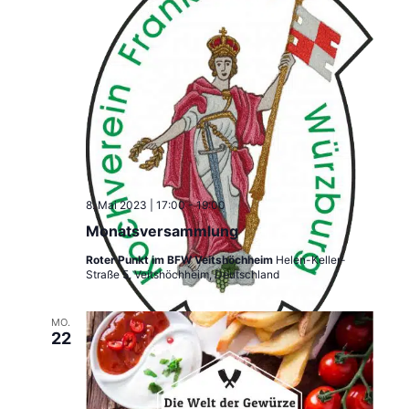
8. Mai 2023 | 17:00
-
19:00
Monatsversammlung
Roter Punkt im BFW Veitshöchheim
Helen-Keller-
Straße 5, Veitshöchheim, Deutschland
MO.
22