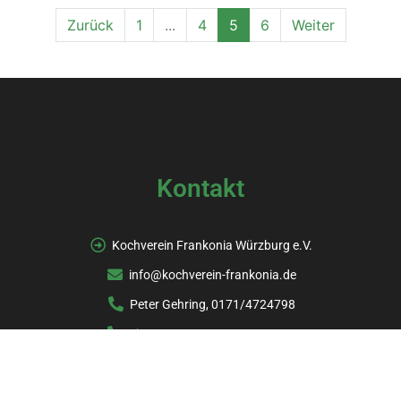
Zurück
1
...
4
5
6
Weiter
Kontakt
Kochverein Frankonia Würzburg e.V.
info@kochverein-frankonia.de
Peter Gehring, 0171/4724798
Simon Meyer, 0151/62518694