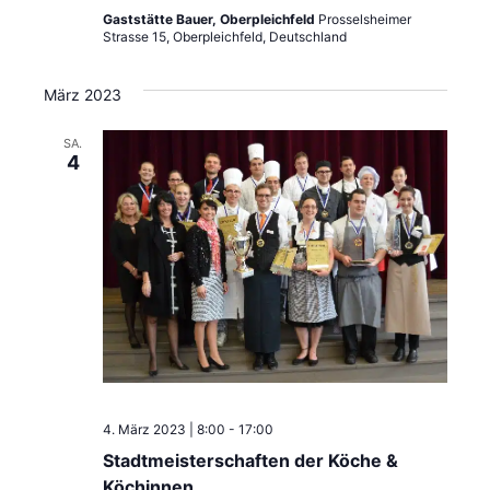
n
Gaststätte Bauer, Oberpleichfeld
Prosselsheimer
A
Strasse 15, Oberpleichfeld, Deutschland
g
n
e
s
März 2023
i
n
SA.
4
c
S
h
u
t
c
e
h
n
e
-
N
u
a
n
4. März 2023 | 8:00
-
17:00
v
Stadtmeisterschaften der Köche &
d
Köchinnen