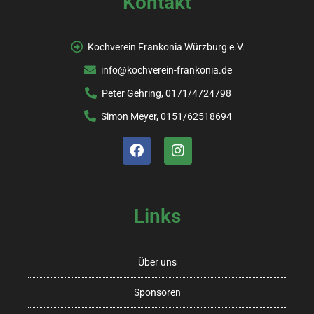
Kontakt
h
n
e
-
Kochverein Frankonia Würzburg e.V.
N
u
info@kochverein-frankonia.de
a
n
Peter Gehring, 0171/4724798
v
d
Simon Meyer, 0151/62518694
i
A
g
n
a
s
t
Links
i
i
o
c
Über uns
n
h
Sponsoren
t