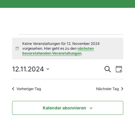
Keine Veranstaltungen für 12. November 2024
vorgesehen. Hier geht es zu den
nächsten
H
bevorstehenden Veranstaltungen
.
i
n
w
V
V
12.11.2024
S
e
T
u
i
e
D
a
e
s
c
g
a
h
r
Vorheriger Tag
Nächster Tag
r
t
e
a
u
a
m
n
Kalender abonnieren
n
w
s
ä
s
t
h