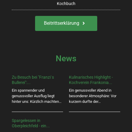
Kochbuch
e
n
Beitrittserklärung
,
N
a
News
v
i
Zu Besuch bei "Franzi´s
Kulinarisches Highlight -
Bullerei":...
Kochverein Frankonia...
g
Ein spannender und
Ein genussvoller Abend in
a
genussvoller Ausflug liegt
besonderer Atmosphäre: Vor
hinter uns: Kürzlich machten…
kurzem durfte der…
t
i
Spargelessen in
Oberpleichfeld - ein...
o