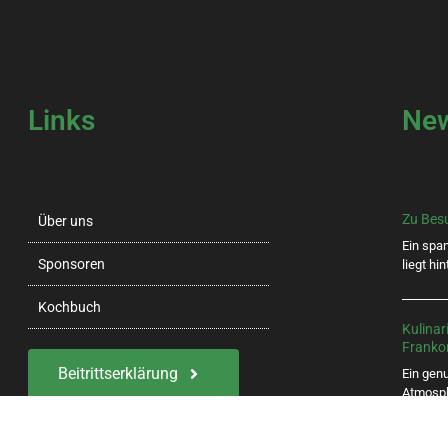
Links
Ne
Zu Besuc
Über uns
Ein spa
Sponsoren
liegt hi
Kochbuch
Kulinar
Frankon
Beitrittserklärung
Ein gen
Atmosph