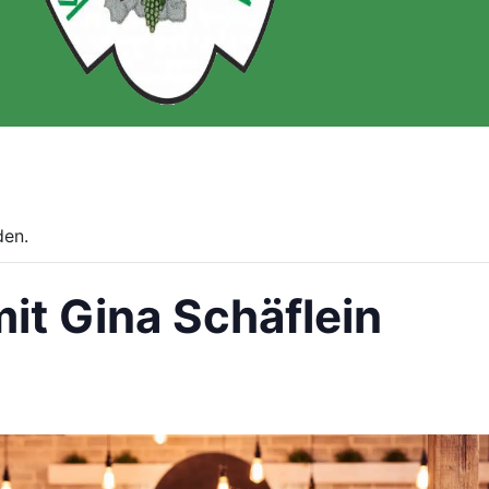
den.
it Gina Schäflein