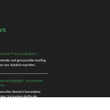
ws
h bei "Franzi´s Bullerei":...
nnender und genussvoller Ausflug
nter uns: Kürzlich machten…
isches Highlight - Kochverein
ia...
ussvoller Abend in besonderer
äre: Vor kurzem durfte der…