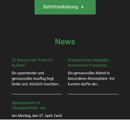
Beitrittserklärung
News
Zu Besuch bei "Franzi´s
Kulinarisches Highlight -
Bullerei":...
Kochverein Frankonia...
Ein spannender und
Ein genussvoller Abend in
genussvoller Ausflug liegt
besonderer Atmosphäre: Vor
hinter uns: Kürzlich machten…
kurzem durfte der…
Spargelessen in
Oberpleichfeld - ein...
Am Montag, den 27. April, fand
unser traditionelles
Spargelessen in…