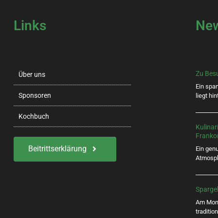
Links
Ne
Zu Besuc
Über uns
Ein spa
Sponsoren
liegt hi
Kochbuch
Kulinar
Frankon
Beitrittserklärung
Ein gen
Atmosph
Spargel
Am Monta
traditio