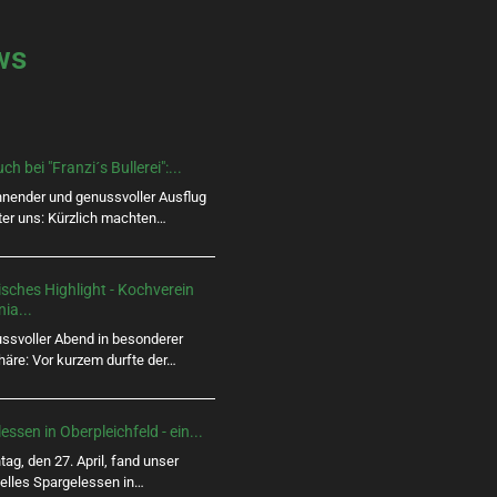
ws
h bei "Franzi´s Bullerei":...
nnender und genussvoller Ausflug
nter uns: Kürzlich machten…
isches Highlight - Kochverein
ia...
ussvoller Abend in besonderer
äre: Vor kurzem durfte der…
essen in Oberpleichfeld - ein...
g, den 27. April, fand unser
nelles Spargelessen in…