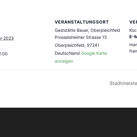
VERANSTALTUNGSORT
VE
Gaststätte Bauer, Oberpleichfeld
Koc
E-M
Prosselsheimer Strasse 15
ar 2023
mar
Oberpleichfeld
,
97241
fra
Deutschland
Google Karte
2:00
anzeigen
Stadtmeist