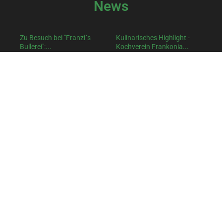
News
Zu Besuch bei "Franzi´s
Kulinarisches Highlight -
Bullerei":...
Kochverein Frankonia...
Ein spannender und
Ein genussvoller Abend in
genussvoller Ausflug liegt
besonderer Atmosphäre: Vor
hinter uns: Kürzlich machten…
kurzem durfte der…
Spargelessen in
Oberpleichfeld - ein...
Am Montag, den 27. April, fand
unser traditionelles
Spargelessen in…
©2026 – Kochverein Frankonia e.V.. Alle Rechte vorbehalten.