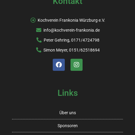
n
Kontakt
e
-
N
u
Kochverein Frankonia Würzburg e.V.
a
n
info@kochverein-frankonia.de
v
Peter Gehring, 0171/4724798
d
i
Simon Meyer, 0151/62518694
A
g
n
a
s
t
i
i
Links
o
c
n
h
Über uns
t
Sponsoren