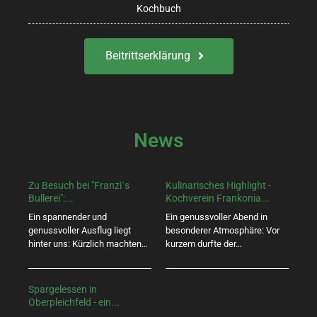
e
Kochbuch
n
,
Beitrittserklärung
N
a
v
News
i
g
Zu Besuch bei "Franzi´s
Kulinarisches Highlight -
Bullerei":...
Kochverein Frankonia...
a
Ein spannender und
Ein genussvoller Abend in
genussvoller Ausflug liegt
besonderer Atmosphäre: Vor
t
hinter uns: Kürzlich machten…
kurzem durfte der…
i
Spargelessen in
o
Oberpleichfeld - ein...