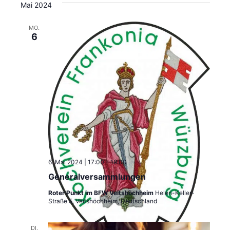
Mai 2024
MO.
6
6. Mai 2024 | 17:00
-
19:00
Generalversammlungen
Roter Punkt im BFW Veitshöchheim
Helen-Keller-
Straße 5, Veitshöchheim, Deutschland
DI.