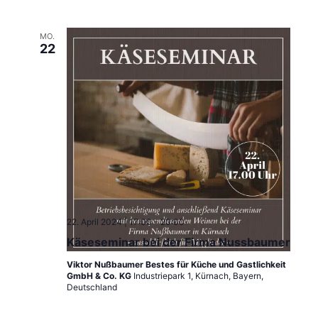
a
v
MO.
22
i
g
a
t
i
o
n
22. April 2024 | 17:00
-
20:00
Käseseminar bei der Firma Nussbaumer
Viktor Nußbaumer Bestes für Küche und Gastlichkeit
GmbH & Co. KG
Industriepark 1, Kürnach, Bayern,
Deutschland