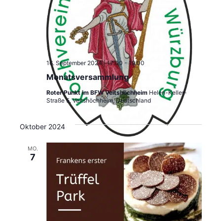
16. September 2024 | 17:00
-
19:00
Monatsversammlung
Roter Punkt im BFW Veitshöchheim
Helen-Keller-
Straße 5, Veitshöchheim, Deutschland
Oktober 2024
MO.
7