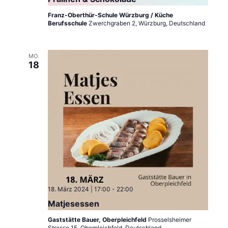
g
n
Franz-Oberthür-Schule Würzburg / Küche
A
Berufsschule
Zwerchgraben 2, Würzburg, Deutschland
g
n
e
s
MO.
18
i
n
c
S
h
u
t
c
e
h
n
e
-
N
u
18. März 2024 | 17:00
-
22:00
a
Matjesessen
n
v
Gaststätte Bauer, Oberpleichfeld
Prosselsheimer
Strasse 15, Oberpleichfeld, Deutschland