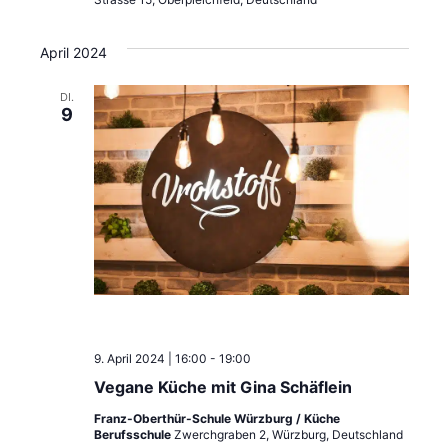
d
i
A
g
April 2024
n
a
DI.
s
t
9
i
i
o
c
n
h
t
e
n
9. April 2024 | 16:00
-
19:00
,
Vegane Küche mit Gina Schäflein
N
Franz-Oberthür-Schule Würzburg / Küche
Berufsschule
Zwerchgraben 2, Würzburg, Deutschland